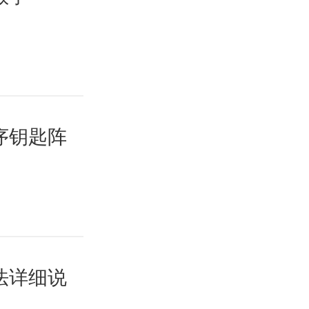
序钥匙阵
法详细说