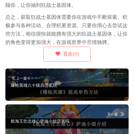
顾你，让你抽到狂战士基因体。
总之，获取狂战士基因体需要你在游戏中不断探索、积
极参与各种活动、合理积累资源。只要你用心去尝试这
些方法，相信很快就能拥有强大的狂战士基因体，让你
的角色变得更加强大，在游戏世界中尽情驰骋。
喜欢(0)
上一篇
爆枪英雄八十级后怎么玩
下一篇
航海王壮志雄心萨迪小姐厉害吗