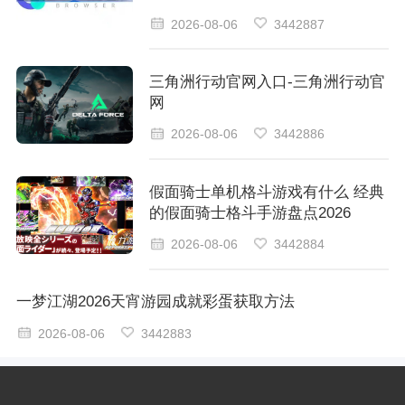
2026-08-06
3442887
三角洲行动官网入口-三角洲行动官
网
2026-08-06
3442886
假面骑士单机格斗游戏有什么 经典
的假面骑士格斗手游盘点2026
2026-08-06
3442884
一梦江湖2026天宵游园成就彩蛋获取方法
2026-08-06
3442883