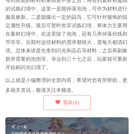
等到前面的材料积累得差不多之后，再去到素材和魔物
的试炼幻境中。这里一是能掉落泡泡，可作为材料进行
服装焕新。二是能爆出一定的囚鸟，它可针对服饰的指
定属性升级。最后可暂时舍弃试炼幻境，将体力主要用
在素材幻境中。在这里除了泡泡，还有几率掉落丝线和
币等等。后期对这些材料的需求都很大，需每天都清幻
境。总体来讲是先拿到闪光和晶石等材料，之后再刷焕
新所需要的泡泡等。等达到三十七之后，玩家就可重新
开始刷闪光幻境了。
以上就是小编整理的全部内容，希望对您有所帮助，更
多相关资讯，敬请关注本频道。
喜欢(0)
上一篇
无限暖暖金蔷薇梦断属性怎么