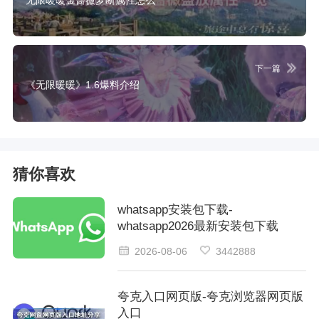
下一篇
《无限暖暖》1.6爆料介绍
猜你喜欢
whatsapp安装包下载-
whatsapp2026最新安装包下载
2026-08-06
3442888
夸克入口网页版-夸克浏览器网页版
入口