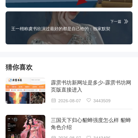
下一篇
王一栩称虞书欣演过最好的都是自己给的：独家默契
猜你喜欢
霹雳书坊新网址是多少-霹雳书坊网
页版直接进入
2026-08-07
3443509
三国天下归心貂蝉强度怎么样 貂蝉
角色介绍