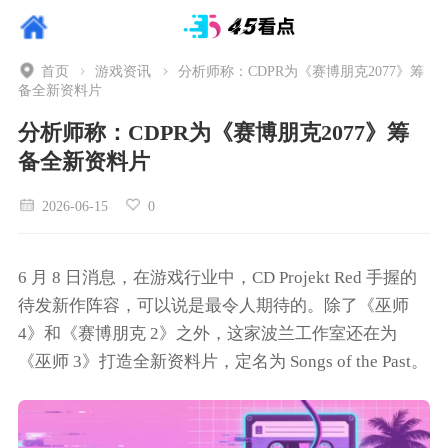
首页
游戏资讯
分析师称：CDPR为《赛博朋克2077》筹
备全新资料片
分析师称：CDPR为《赛博朋克2077》筹
备全新资料片
2026-06-15
0
6 月 8 日消息，在游戏行业中，CD Projekt Red 手握的
待发新作阵容，可以说是最令人期待的。除了《巫师
4》和《赛博朋克 2》之外，这家波兰工作室还在为
《巫师 3》打造全新资料片，定名为 Songs of the Past。