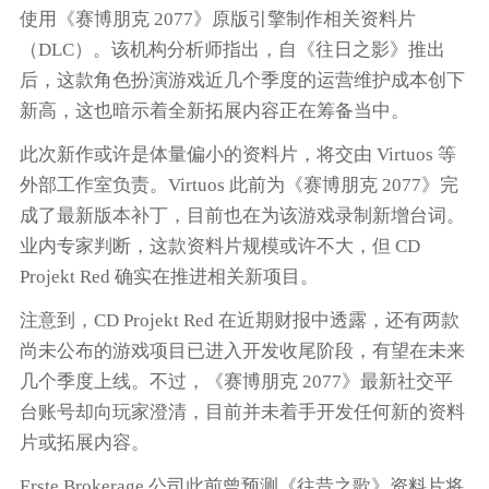
使用《赛博朋克 2077》原版引擎制作相关资料片
（DLC）。该机构分析师指出，自《往日之影》推出
后，这款角色扮演游戏近几个季度的运营维护成本创下
新高，这也暗示着全新拓展内容正在筹备当中。
此次新作或许是体量偏小的资料片，将交由 Virtuos 等
外部工作室负责。Virtuos 此前为《赛博朋克 2077》完
成了最新版本补丁，目前也在为该游戏录制新增台词。
业内专家判断，这款资料片规模或许不大，但 CD
Projekt Red 确实在推进相关新项目。
注意到，CD Projekt Red 在近期财报中透露，还有两款
尚未公布的游戏项目已进入开发收尾阶段，有望在未来
几个季度上线。不过，《赛博朋克 2077》最新社交平
台账号却向玩家澄清，目前并未着手开发任何新的资料
片或拓展内容。
Erste Brokerage 公司此前曾预测《往昔之歌》资料片将